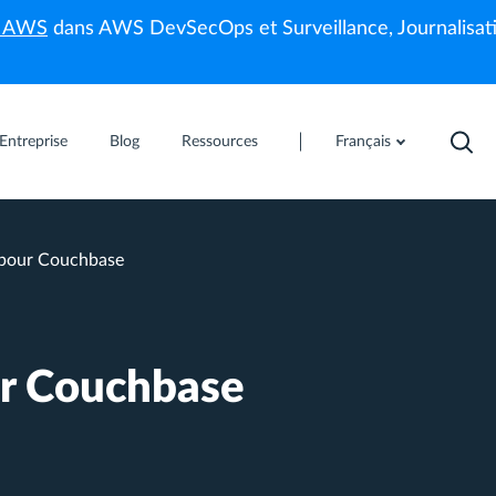
s AWS
dans AWS DevSecOps et Surveillance, Journalisati
Entreprise
Blog
Ressources
Français
 pour Couchbase
ur Couchbase