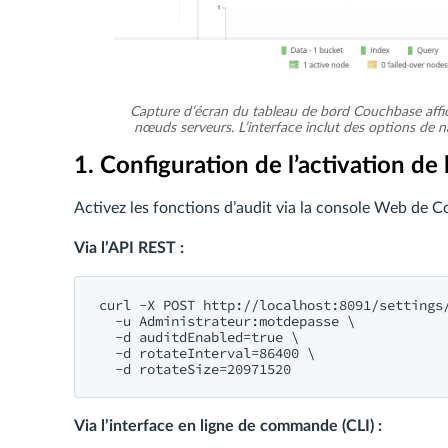
Capture d’écran du tableau de bord Couchbase affich
nœuds serveurs. L’interface inclut des options de 
1. Configuration de l’activation de 
Activez les fonctions d’audit via la console Web de C
Via l’API REST :
c​u​r​l -X POST http://localhost:8091/settings/
  -u A​d​m​i​n​i​s​t​r​a​t​e​u​r:m​o​t​d​e​p​a​s​s​e \

  -d auditdEnabled=true \

  -d rotateInterval=86400 \

Via l’interface en ligne de commande (CLI) :