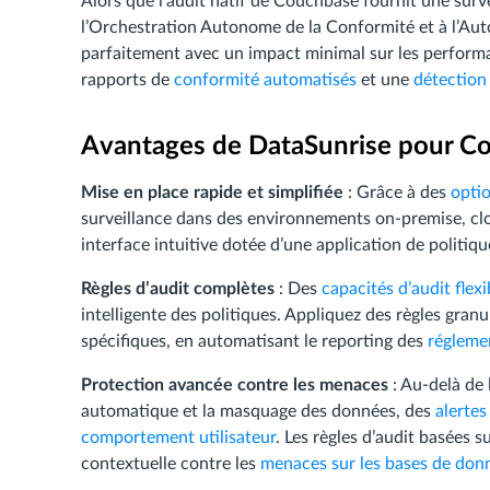
Alors que l’audit natif de Couchbase fournit une surve
l’Orchestration Autonome de la Conformité et à l’Aut
parfaitement avec un impact minimal sur les performan
rapports de
conformité automatisés
et une
détection
Avantages de DataSunrise pour C
Mise en place rapide et simplifiée
: Grâce à des
optio
surveillance dans des environnements on-premise, clo
interface intuitive dotée d’une application de politiqu
Règles d’audit complètes
: Des
capacités d’audit flexi
intelligente des politiques. Appliquez des règles gran
spécifiques, en automatisant le reporting des
régleme
Protection avancée contre les menaces
: Au-delà de 
automatique et la masquage des données, des
alertes
comportement utilisateur
. Les règles d’audit basées 
contextuelle contre les
menaces sur les bases de don