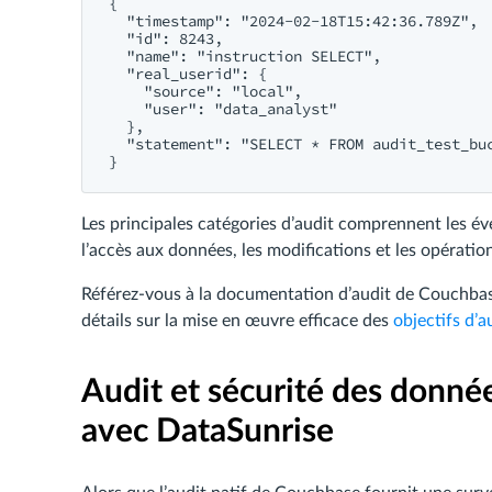
{

  "timestamp": "2024-02-18T15:42:36.789Z",

  "id": 8243,

  "name": "instruction S​E​L​E​C​T",

  "real_userid": {

    "source": "local",

    "user": "data_analyst"

  },

  "statement": "S​E​L​E​C​T * F​R​O​M audit_test_b
Les principales catégories d’audit comprennent les évé
l’accès aux données, les modifications et les opératio
Référez-vous à la documentation d’audit de Couchbase
détails sur la mise en œuvre efficace des
objectifs d’a
Audit et sécurité des donné
avec DataSunrise