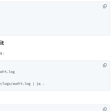
it
N :
dit.log
