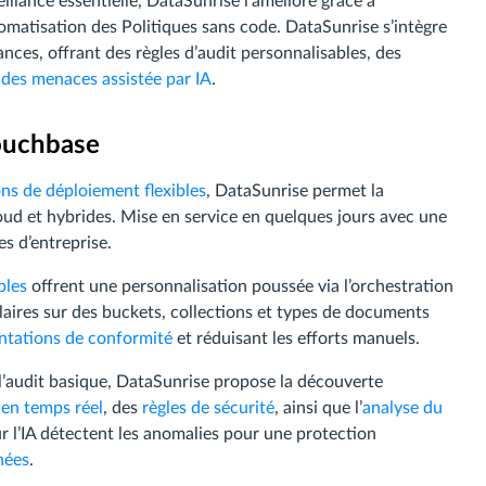
illance essentielle, DataSunrise l’améliore grâce à
omatisation des Politiques sans code. DataSunrise s’intègre
ces, offrant des règles d’audit personnalisables, des
 des menaces assistée par IA
.
ouchbase
ns de déploiement flexibles
, DataSunrise permet la
ud et hybrides. Mise en service en quelques jours avec une
es d’entreprise.
bles
offrent une personnalisation poussée via l’orchestration
ulaires sur des buckets, collections et types de documents
ntations de conformité
et réduisant les efforts manuels.
l’audit basique, DataSunrise propose la découverte
 en temps réel
, des
règles de sécurité
, ainsi que l’
analyse du
sur l’IA détectent les anomalies pour une protection
nées
.