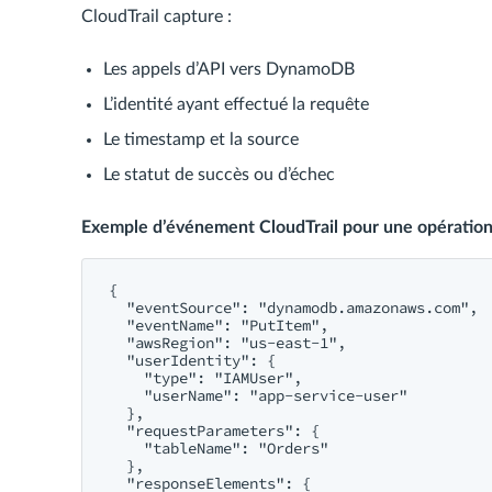
CloudTrail capture :
Les appels d’API vers DynamoDB
L’identité ayant effectué la requête
Le timestamp et la source
Le statut de succès ou d’échec
Exemple d’événement CloudTrail pour une opérati
{

  "eventSource": "dynamodb.amazonaws.com",

  "eventName": "PutItem",

  "awsRegion": "us-east-1",

  "userIdentity": {

    "type": "IAMUser",

    "userName": "app-service-user"

  },

  "requestParameters": {

    "tableName": "Orders"

  },

  "responseElements": {
