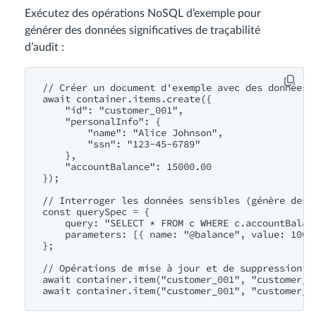
Exécutez des opérations NoSQL d’exemple pour
générer des données significatives de traçabilité
d’audit :
// Créer un document d'exemple avec des données s
await container.items.create({

    "id": "customer_001",

    "personalInfo": {

        "name": "Alice Johnson",

        "ssn": "123-45-6789"

    },

    "accountBalance": 15000.00

});

// Interroger les données sensibles (génère des o
const querySpec = {

    query: "SELECT * FROM c WHERE c.accountBalanc
    parameters: [{ name: "@balance", value: 10000
};

// Opérations de mise à jour et de suppression po
await container.item("customer_001", "customer_00