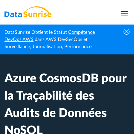
DataSunrise Obtient le Statut
Compétence
Centre de
Azure CosmosDB pour la Traçabilité des
DevOps AWS
dans AWS DevSecOps et
Accueil
connaissances
Audits de Données NoSQL
Surveillance, Journalisation, Performance
Azure CosmosDB pour
la Traçabilité des
Audits de Données
NoSQL