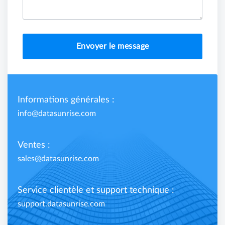
Envoyer le message
Informations générales :
info@datasunrise.com
Ventes :
sales@datasunrise.com
Service clientèle et support technique :
support.datasunrise.com