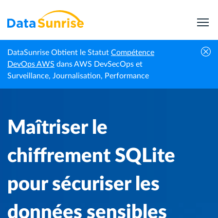
DataSunrise Obtient le Statut
Compétence
Centre de
Maîtriser le chiffrement SQLite pour sécuriser
DevOps AWS
dans AWS DevSecOps et
Accueil
connaissances
les données sensibles
Surveillance, Journalisation, Performance
Maîtriser le
chiffrement SQLite
pour sécuriser les
données sensibles