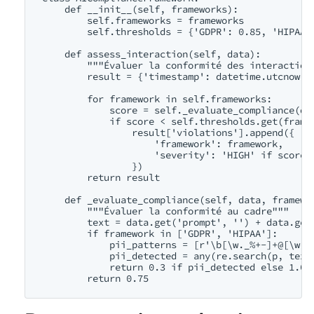
    def __init__(self, frameworks):

        self.frameworks = frameworks

        self.thresholds = {'GDPR': 0.85, 'HIPAA':
    def assess_interaction(self, data):

        """Évaluer la conformité des interactions
        result = {'timestamp': datetime.utcnow().
        for framework in self.frameworks:

            score = self._evaluate_compliance(dat
            if score < self.thresholds.get(framew
                result['violations'].append({

                    'framework': framework,

                    'severity': 'HIGH' if score <
                })

        return result

    def _evaluate_compliance(self, data, framewor
        """Évaluer la conformité au cadre"""

        text = data.get('prompt', '') + data.get(
        if framework in ['GDPR', 'HIPAA']:

            pii_patterns = [r'\b[\w._%+-]+@[\w.-]
            pii_detected = any(re.search(p, text)
            return 0.3 if pii_detected else 1.0
