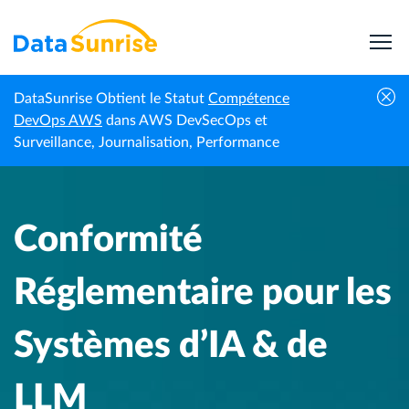
DataSunrise Obtient le Statut
Compétence
Centre de
Conformité Réglementaire pour les
DevOps AWS
dans AWS DevSecOps et
Accueil
connaissances
Systèmes d’IA & de LLM
Surveillance, Journalisation, Performance
Conformité
Réglementaire pour les
Systèmes d’IA & de
LLM