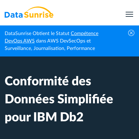
DataSunrise Obtient le Statut
Compétence
Centre de
Conformité des Données Simplifiée pour
DevOps AWS
dans AWS DevSecOps et
Accueil
connaissances
IBM Db2
Surveillance, Journalisation, Performance
Conformité des
Données Simplifiée
pour IBM Db2