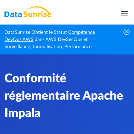
DataSunrise Obtient le Statut
Compétence
Centre de
Conformité réglementaire Apache
DevOps AWS
dans AWS DevSecOps et
Accueil
connaissances
Impala
Surveillance, Journalisation, Performance
Conformité
réglementaire Apache
Impala