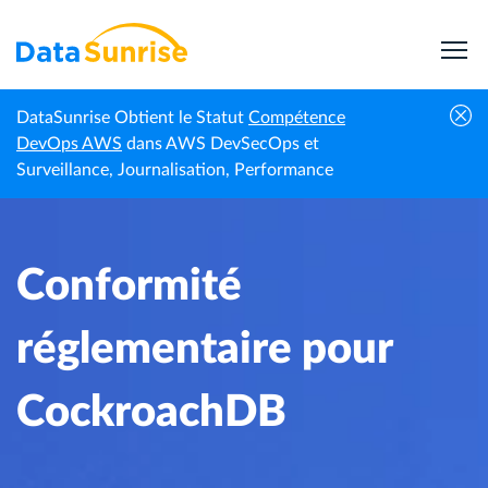
DataSunrise Obtient le Statut
Compétence
Centre de
Conformité réglementaire pour
DevOps AWS
dans AWS DevSecOps et
Accueil
connaissances
CockroachDB
Surveillance, Journalisation, Performance
Conformité
réglementaire pour
CockroachDB