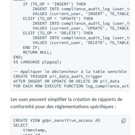
    IF (TG_OP = 'INSERT') THEN

        INSERT INTO compliance_audit_log (user_id, 
        VALUES (current_user, 'INSERT', TG_TABLE_NA
    ELSIF (TG_OP = 'UPDATE') THEN

        INSERT INTO compliance_audit_log (user_id, 
        VALUES (current_user, 'UPDATE', TG_TABLE_NA
    ELSIF (TG_OP = 'DELETE') THEN

        INSERT INTO compliance_audit_log (user_id, 
        VALUES (current_user, 'DELETE', TG_TABLE_NA
    END IF;

    RETURN NULL;

END;

$$ LANGUAGE plpgsql;

-- Appliquer le déclencheur à la table sensible

CREATE TRIGGER pii_data_audit_trigger

AFTER INSERT OR UPDATE OR DELETE ON pii_data

FOR EACH ROW EXECUTE FUNCTION log_compliance_activ
Les vues peuvent simplifier la création de rapports de
conformité pour des réglementations spécifiques :
CREATE VIEW gdpr_sensitive_access AS

SELECT

    timestamp,

    user_id,
