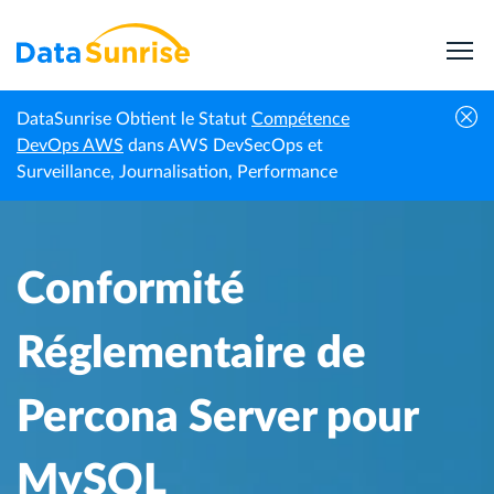
DataSunrise Obtient le Statut
Compétence
Centre de
Conformité Réglementaire de Percona
DevOps AWS
dans AWS DevSecOps et
Accueil
connaissances
Server pour MySQL
Surveillance, Journalisation, Performance
Conformité
Réglementaire de
Percona Server pour
MySQL