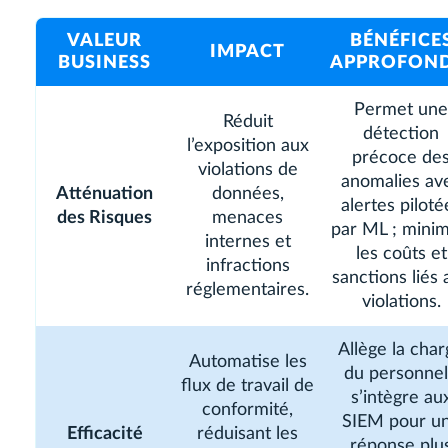
VALEUR
BÉNÉFICE
IMPACT
BUSINESS
APPROFOND
Permet une
Réduit
détection
l’exposition aux
précoce de
violations de
anomalies av
Atténuation
données,
alertes piloté
des Risques
menaces
par ML ; minim
internes et
les coûts et
infractions
sanctions liés 
réglementaires.
violations.
Allège la cha
Automatise les
du personnel
flux de travail de
s’intègre au
conformité,
SIEM pour u
Efficacité
réduisant les
réponse plu