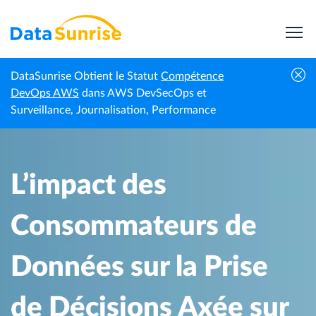
DataSunrise Obtient le Statut
Compétence
Centre de
L’impact des Consommateurs de Données sur la
DevOps AWS
dans AWS DevSecOps et
Accueil
connaissances
Prise de Décisions Axée sur les Données
Surveillance, Journalisation, Performance
L’impact des
Consommateurs de
Données sur la Prise
de Décisions Axée sur