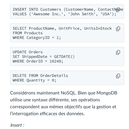
INSERT INTO Customers (CustomerName, ContactName, C
VALUES ('Awesome Inc.', 'John Smith', 'USA');
SELECT ProductName, UnitPrice, UnitsInStock

FROM Products

WHERE CategoryID = 1;
UPDATE Orders

SET ShippedDate = GETDATE()

WHERE OrderID = 10248;
DELETE FROM OrderDetails

WHERE Quantity = 0;
Considérons maintenant NoSQL. Bien que MongoDB
utilise une syntaxe différente, ses opérations
correspondent aux mêmes objectifs que la gestion et
l’interrogation efficaces des données.
Insert :