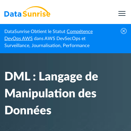
DataSunrise Obtient le Statut
Compétence
Centre de
DML : Langage de Manipulation des
DevOps AWS
dans AWS DevSecOps et
Accueil
connaissances
Données
Surveillance, Journalisation, Performance
DML : Langage de
Manipulation des
Données