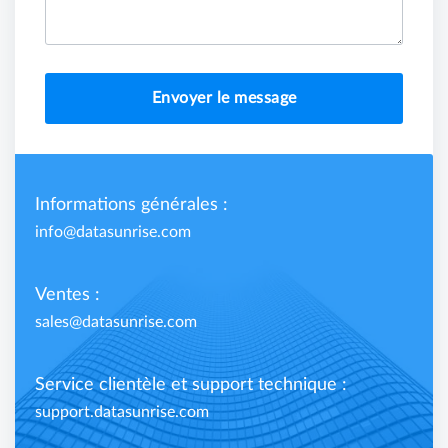
Envoyer le message
Informations générales :
info@datasunrise.com
Ventes :
sales@datasunrise.com
Service clientèle et support technique :
support.datasunrise.com