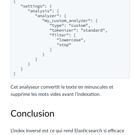
{

   "settings": {

      "analysis": {

         "analyzer": {

            "my_custom_analyzer": {

               "type": "custom",

               "tokenizer": "standard",

               "filter": [

                  "lowercase",

                  "stop"

               ]

            }

         }

      }

   }

Cet analyseur convertit le texte en minuscules et
supprime les mots vides avant l’indexation.
Conclusion
L’index inversé est ce qui rend Elasticsearch si efficace