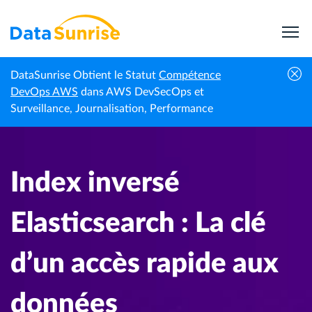
DataSunrise Obtient le Statut
Compétence
Centre de
Index inversé Elasticsearch : La clé d’un accès
DevOps AWS
dans AWS DevSecOps et
Accueil
connaissances
rapide aux données
Surveillance, Journalisation, Performance
Index inversé
Elasticsearch : La clé
d’un accès rapide aux
données