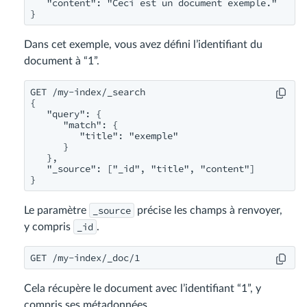
   "content": "Ceci est un document exemple."

}
Dans cet exemple, vous avez défini l’identifiant du
document à “1”.
GET /my-index/_search

{

   "query": {

      "match": {

         "title": "exemple"

      }

   },

   "_source": ["_id", "title", "content"]

}
_source
Le paramètre
précise les champs à renvoyer,
_id
y compris
.
GET /my-index/_doc/1
Cela récupère le document avec l’identifiant “1”, y
compris ses métadonnées.