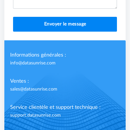
Envoyer le message
Informations générales :
info@datasunrise.com
Ventes :
sales@datasunrise.com
Service clientèle et support technique :
support.datasunrise.com