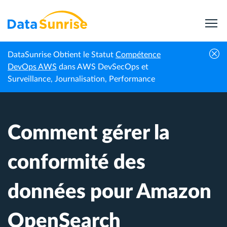
DataSunrise Obtient le Statut
Compétence
Centre de
Comment gérer la conformité des données
DevOps AWS
dans AWS DevSecOps et
Accueil
connaissances
pour Amazon OpenSearch
Surveillance, Journalisation, Performance
Comment gérer la
conformité des
données pour Amazon
OpenSearch