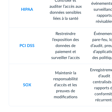
Contrôler et
événements
auditer l’accès aux
HIPAA
surveillanc
données sensibles
rapports
liées à la santé
révisable
Restreindre
Événemen
l’exposition des
pare-feu, l
PCI DSS
données de
d’audit, pre
paiement et
d’applicat
surveiller l’accès
des politiq
Enregistrem
Maintenir la
d’audit
responsabilité
centralisés
SOX
d’accès et les
rapports 
preuves de
conformi
modifications
récurrent