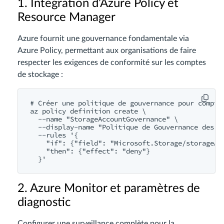
1. Intégration d’Azure Policy et
Resource Manager
Azure fournit une gouvernance fondamentale via
Azure Policy, permettant aux organisations de faire
respecter les exigences de conformité sur les comptes
de stockage :
# Créer une politique de gouvernance pour compte 
az policy definition create \

  --name "StorageAccountGovernance" \

  --display-name "Politique de Gouvernance des Do
  --rules '{

    "if": {"field": "Microsoft.Storage/storageAc
    "then": {"effect": "deny"}

2. Azure Monitor et paramètres de
diagnostic
Configurer une surveillance complète pour la