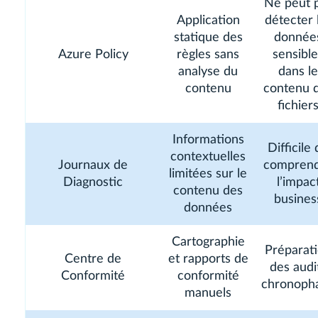
Ne peut 
Application
détecter 
statique des
donnée
Azure Policy
règles sans
sensible
analyse du
dans le
contenu
contenu 
fichier
Informations
Difficile
contextuelles
Journaux de
compren
limitées sur le
Diagnostic
l’impac
contenu des
busines
données
Cartographie
Préparat
Centre de
et rapports de
des audi
Conformité
conformité
chronoph
manuels