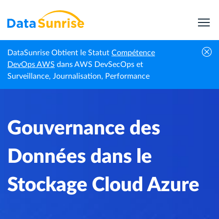
DataSunrise Obtient le Statut
Compétence
Centre de
Gouvernance des Données dans le
DevOps AWS
dans AWS DevSecOps et
Accueil
connaissances
Stockage Cloud Azure
Surveillance, Journalisation, Performance
Gouvernance des
Données dans le
Stockage Cloud Azure