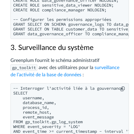
CREATE ROLE data_governance_officer NOLOGIN;

CREATE ROLE sensitive_data_viewer NOLOGIN;

CREATE ROLE compliance_manager NOLOGIN;

-- Configurer les permissions appropriées

GRANT SELECT ON SCHEMA governance_logs TO data_gove
GRANT SELECT ON TABLE customer_data TO sensitive_da
GRANT data_governance_officer TO compliance_manage
3. Surveillance du système
Greenplum fournit le schéma administratif
gp_toolkit
avec des utilitaires pour la
surveillance
de l’activité de la base de données
:
-- Interroger l'activité liée à la gouvernance

SELECT

    username,

    database_name,

    process_id,

    remote_host,

    event_message

FROM gp_toolkit.gp_log_system

WHERE event_severity = 'LOG'

AND event_time >= current_timestamp - interval '7 d