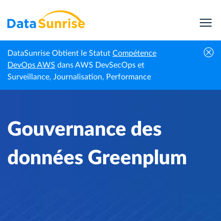
DataSunrise Obtient le Statut
Compétence
Centre de
Gouvernance des données
DevOps AWS
dans AWS DevSecOps et
Accueil
connaissances
Greenplum
Surveillance, Journalisation, Performance
Gouvernance des
données Greenplum