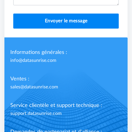
Envoyer le message
Informations générales :
info@datasunrise.com
Ventes :
sales@datasunrise.com
Service clientèle et support technique :
support.datasunrise.com
Demandes de partenariat et d'alliance :