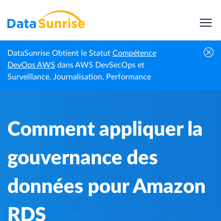
DataSunrise Obtient le Statut
Compétence
Centre de
Comment appliquer la gouvernance des
DevOps AWS
dans AWS DevSecOps et
Accueil
connaissances
données pour Amazon RDS
Surveillance, Journalisation, Performance
Comment appliquer la
gouvernance des
données pour Amazon
RDS