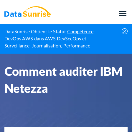
DataSunrise Obtient le Statut
Compétence
Accueil
Centre de connaissances
Comment auditer IBM Netezza
DevOps AWS
dans AWS DevSecOps et
Surveillance, Journalisation, Performance
Comment auditer IBM
Netezza