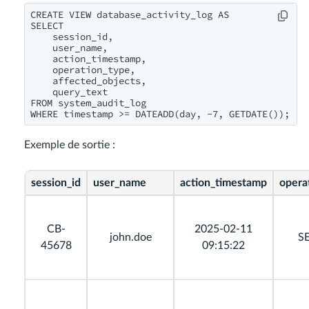
CREATE VIEW database_activity_log AS

SELECT 

    session_id,

    user_name,

    action_timestamp,

    operation_type,

    affected_objects,

    query_text

FROM system_audit_log

Exemple de sortie :
session_id
user_name
action_timestamp
opera
CB-
2025-02-11
john.doe
S
45678
09:15:22