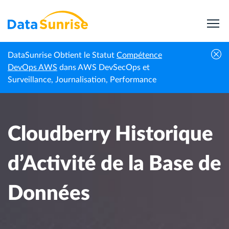
DataSunrise Obtient le Statut
Compétence
Centre de
Cloudberry Historique d’Activité de la Base
DevOps AWS
dans AWS DevSecOps et
Accueil
connaissances
de Données
Surveillance, Journalisation, Performance
Cloudberry Historique
d’Activité de la Base de
Données