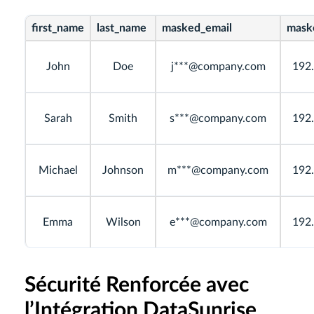
first_name
last_name
masked_email
mask
John
Doe
j***@company.com
192.
Sarah
Smith
s***@company.com
192.
Michael
Johnson
m***@company.com
192.
Emma
Wilson
e***@company.com
192.
Sécurité Renforcée avec
l’Intégration DataSunrise