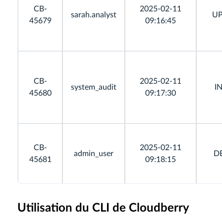
CB-
2025-02-11
sarah.analyst
U
45679
09:16:45
CB-
2025-02-11
system_audit
I
45680
09:17:30
CB-
2025-02-11
admin_user
D
45681
09:18:15
Utilisation du CLI de Cloudberry