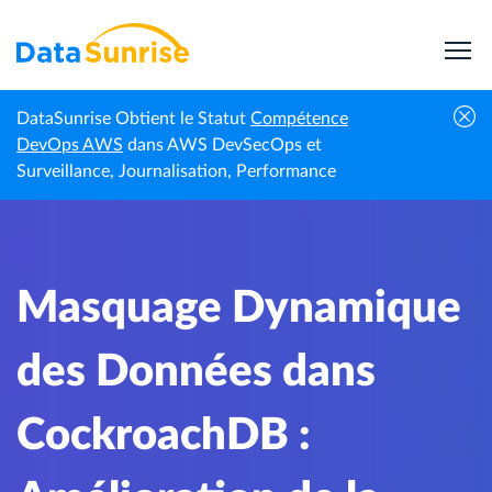
DataSunrise Obtient le Statut
Compétence
Masquage Dynamique des Données dans
DevOps AWS
dans AWS DevSecOps et
Centre de
Accueil
CockroachDB : Amélioration de la Sécurité des
Surveillance, Journalisation, Performance
connaissances
Données et de la Conformité
Masquage Dynamique
des Données dans
CockroachDB :