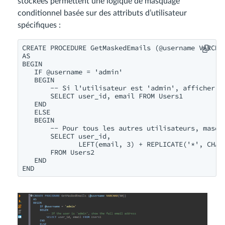
stockées permettent une logique de masquage
conditionnel basée sur des attributs d’utilisateur
spécifiques :
CREATE PROCEDURE GetMaskedEmails (@username VARCHAR
AS

BEGIN

   IF @username = 'admin'

   BEGIN

       -- Si l'utilisateur est 'admin', afficher l'
       SELECT user_id, email FROM Users1

   END

   ELSE

   BEGIN

       -- Pour tous les autres utilisateurs, masqu
       SELECT user_id,

              LEFT(email, 3) + REPLICATE('*', CHAR
       FROM Users2

   END
