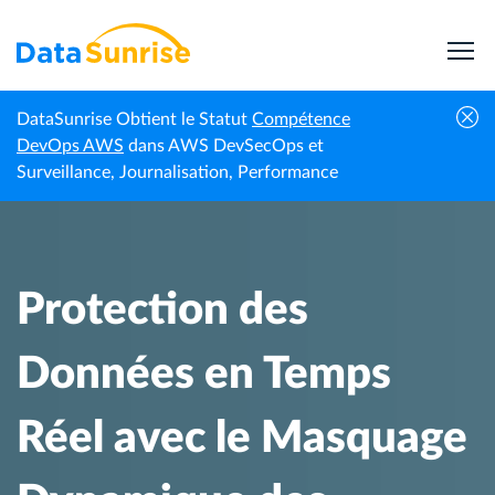
DataSunrise Obtient le Statut
Compétence
Protection des Données en Temps Réel avec le
DevOps AWS
dans AWS DevSecOps et
Centre de
Accueil
Masquage Dynamique des Données dans
Surveillance, Journalisation, Performance
connaissances
Sybase
Protection des
Données en Temps
Réel avec le Masquage