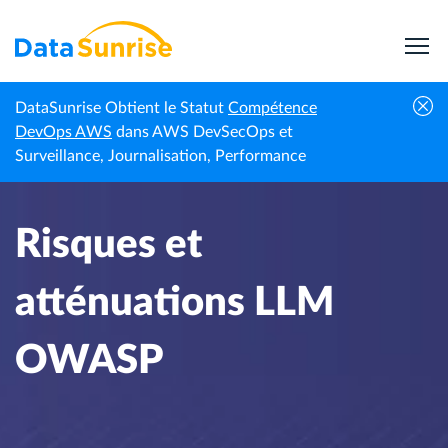
DataSunrise Obtient le Statut
Compétence
Accueil
Centre de connaissances
Risques et atténuations LLM OWASP
DevOps AWS
dans AWS DevSecOps et
Surveillance, Journalisation, Performance
Risques et
atténuations LLM
OWASP