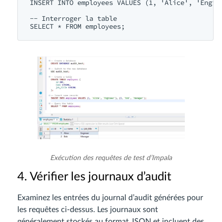
INSERT
INTO
 employees 
VALUES
 (
1
, 
'Alice'
, 
'Engin
-- Interroger la table
SELECT
 * 
FROM
Exécution des requêtes de test d’Impala
4. Vérifier les journaux d’audit
Examinez les entrées du journal d’audit générées pour
les requêtes ci-dessus. Les journaux sont
généralement stockés au format JSON et incluent des