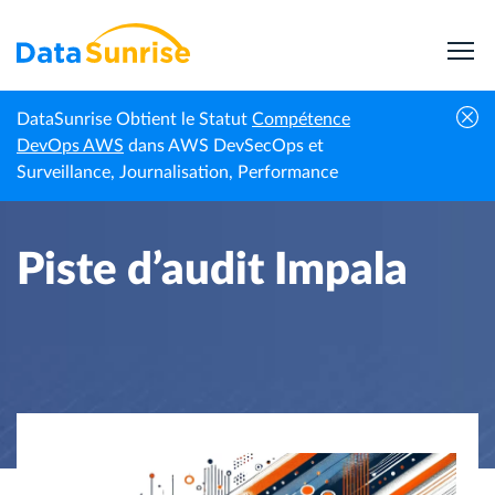
DataSunrise Obtient le Statut
Compétence
Accueil
Centre de connaissances
Piste d’audit Impala
DevOps AWS
dans AWS DevSecOps et
Surveillance, Journalisation, Performance
Piste d’audit Impala