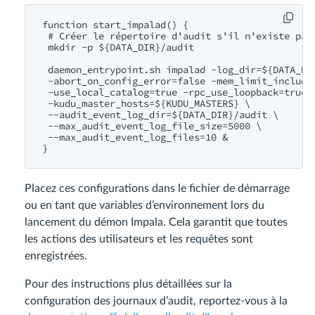
function start_impalad() {

 # Créer le répertoire d’audit s’il n’existe pas

 mkdir -p ${DATA_DIR}/audit

 daemon_entrypoint.sh impalad -log_dir=${DATA_DIR
 -
abort_on_config_error=
false
 -mem_limit_include
 -
use_local_catalog=
true
 -rpc_use_loopback=
true
 -
 -
 -
-max_audit_event_log_file_size=
5000
 -
-max_audit_event_log_files=
10
Placez ces configurations dans le fichier de démarrage
ou en tant que variables d’environnement lors du
lancement du démon Impala. Cela garantit que toutes
les actions des utilisateurs et les requêtes sont
enregistrées.
Pour des instructions plus détaillées sur la
configuration des journaux d’audit, reportez-vous à la