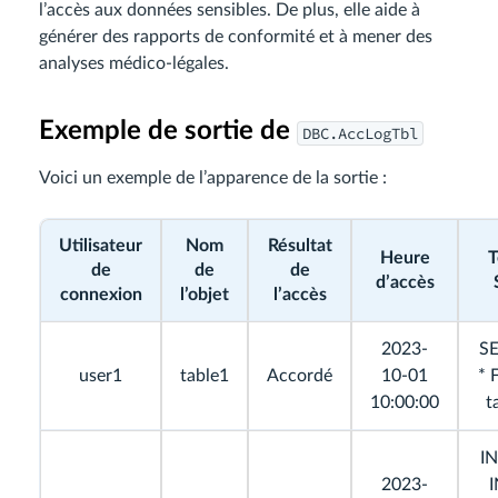
l’accès aux données sensibles. De plus, elle aide à
générer des rapports de conformité et à mener des
analyses médico-légales.
Exemple de sortie de
DBC.AccLogTbl
Voici un exemple de l’apparence de la sortie :
Utilisateur
Nom
Résultat
Heure
T
de
de
de
d’accès
connexion
l’objet
l’accès
2023-
S
user1
table1
Accordé
10-01
*
10:00:00
t
I
2023-