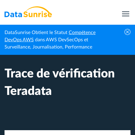
DataSunrise Obtient le Statut
Compétence
Accueil
Centre de connaissances
Trace de vérification Teradata
DevOps AWS
dans AWS DevSecOps et
Surveillance, Journalisation, Performance
Trace de vérification
Teradata