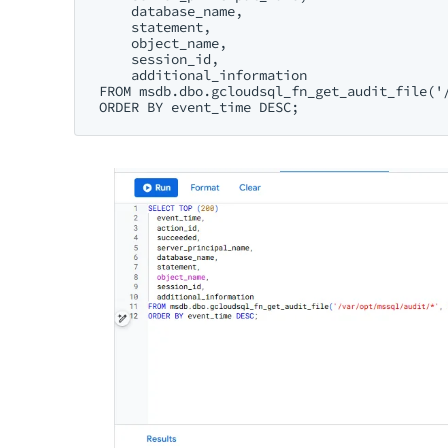
    database_name,

    statement,

    object_name,

    session_id,

    additional_information

FROM msdb.dbo.gcloudsql_fn_get_audit_file('/