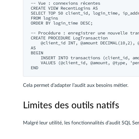
-- Vue : connexions récentes

CREATE VIEW RecentLogins AS

SELECT TOP 50 client_id, login_time, ip_addr
FROM logins

ORDER BY login_time DESC;

-- Procédure : enregistrer une nouvelle tran
CREATE PROCEDURE LogTransaction

    @client_id INT, @amount DECIMAL(10,2), @
AS

BEGIN

    INSERT INTO transactions (client_id, amo
    VALUES (@client_id, @amount, @type, 'pen
Cela permet d’adapter l’audit aux besoins métier.
Limites des outils natifs
Malgré leur utilité, les fonctionnalités d’audit SQL S