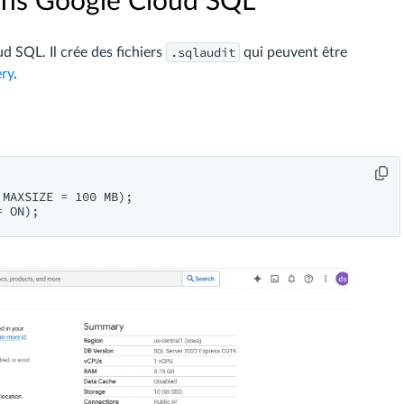
dans Google Cloud SQL
.sqlaudit
d SQL. Il crée des fichiers
qui peuvent être
ry
.
MAXSIZE = 100 MB);
