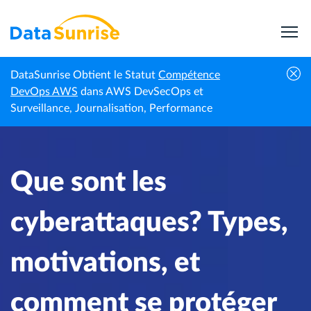
DataSunrise Obtient le Statut
Compétence
Centre de
Que sont les cyberattaques? Types, motivations,
DevOps AWS
dans AWS DevSecOps et
Accueil
connaissances
et comment se protéger contre elles
Surveillance, Journalisation, Performance
Que sont les
cyberattaques? Types,
motivations, et
comment se protéger