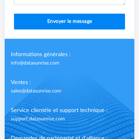
Envoyer le message
Informations générales :
info@datasunrise.com
Ventes :
sales@datasunrise.com
Service clientèle et support technique :
support.datasunrise.com
Demandes de partenariat et d'alliance :