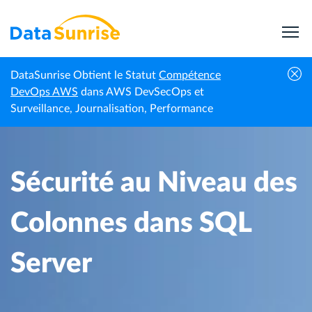
DataSunrise Obtient le Statut
Compétence
Centre de
Sécurité au Niveau des Colonnes dans
DevOps AWS
dans AWS DevSecOps et
Accueil
connaissances
SQL Server
Surveillance, Journalisation, Performance
Sécurité au Niveau des
Colonnes dans SQL
Server