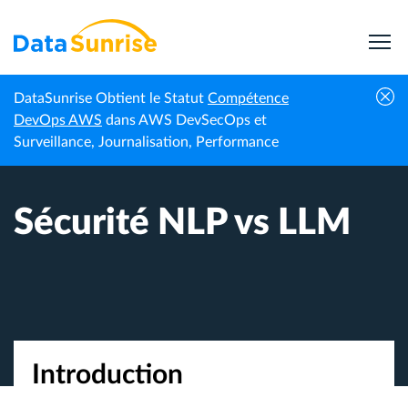
DataSunrise Obtient le Statut
Compétence
Accueil
Sécurité de l’IA et des LLM
Sécurité NLP vs LLM
DevOps AWS
dans AWS DevSecOps et
Surveillance, Journalisation, Performance
Sécurité NLP vs LLM
Introduction