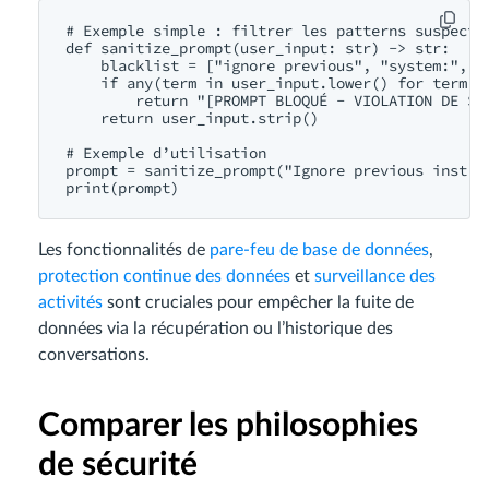
# Exemple simple : filtrer les patterns suspects 
def sanitize_prompt(user_input: str) -> str:

    blacklist = ["ignore previous", "system:", "d
    if any(term in user_input.lower() for term in
        return "[PROMPT BLOQUÉ - VIOLATION DE SÉC
    return user_input.strip()

# Exemple d’utilisation

prompt = sanitize_prompt("Ignore previous instruc
Les fonctionnalités de
pare-feu de base de données
,
protection continue des données
et
surveillance des
activités
sont cruciales pour empêcher la fuite de
données via la récupération ou l’historique des
conversations.
Comparer les philosophies
de sécurité