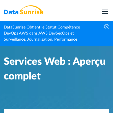
DataSunrise Obtient le Statut
Compétence
Accueil
Centre de connaissances
Services Web : Aperçu complet
DevOps AWS
dans AWS DevSecOps et
Surveillance, Journalisation, Performance
Services Web : Aperçu
complet