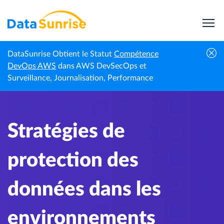
DataSunrise Obtient le Statut
Compétence
Centre de
Stratégies de protection des données dans les
DevOps AWS
dans AWS DevSecOps et
Accueil
connaissances
environnements GenAI et LLM
Surveillance, Journalisation, Performance
Stratégies de
protection des
données dans les
environnements