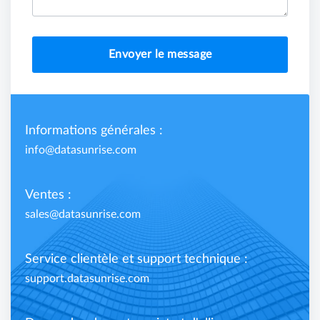
Envoyer le message
Informations générales :
info@datasunrise.com
Ventes :
sales@datasunrise.com
Service clientèle et support technique :
support.datasunrise.com