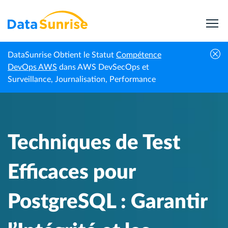
DataSunrise Obtient le Statut
Compétence
Techniques de Test Efficaces pour PostgreSQL :
DevOps AWS
dans AWS DevSecOps et
Centre de
Accueil
Garantir l’Intégrité et les Performances de la
Surveillance, Journalisation, Performance
connaissances
Base de Données
Techniques de Test
Efficaces pour
PostgreSQL : Garantir