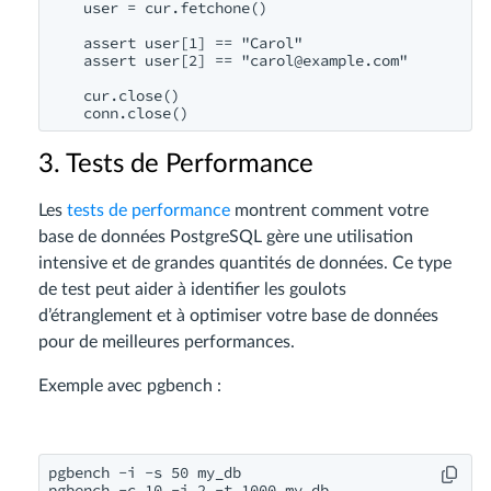
    user = cur.fetchone()

    assert user[1] == "Carol"

    assert user[2] == "
carol@example.com
"

    cur.close()

    conn.close()
3. Tests de Performance
Les
tests de performance
montrent comment votre
base de données PostgreSQL gère une utilisation
intensive et de grandes quantités de données. Ce type
de test peut aider à identifier les goulots
d’étranglement et à optimiser votre base de données
pour de meilleures performances.
Exemple avec pgbench :
pgbench -i -s 50 my_db

pgbench -c 10 -j 2 -t 1000 my_db