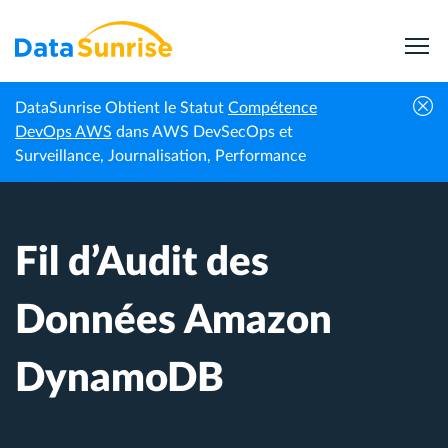
DataSunrise Obtient le Statut
Compétence
Centre de
Fil d’Audit des Données Amazon
DevOps AWS
dans AWS DevSecOps et
Accueil
connaissances
DynamoDB
Surveillance, Journalisation, Performance
Fil d’Audit des
Données Amazon
DynamoDB