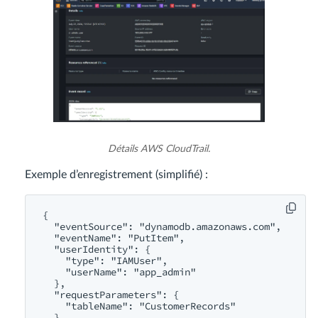
Détails AWS CloudTrail.
Exemple d’enregistrement (simplifié) :
{

  "eventSource": "dynamodb.amazonaws.com",

  "eventName": "PutItem",

  "userIdentity": {

    "type": "IAMUser",

    "userName": "app_admin"

  },

  "requestParameters": {

    "tableName": "CustomerRecords"

  },
