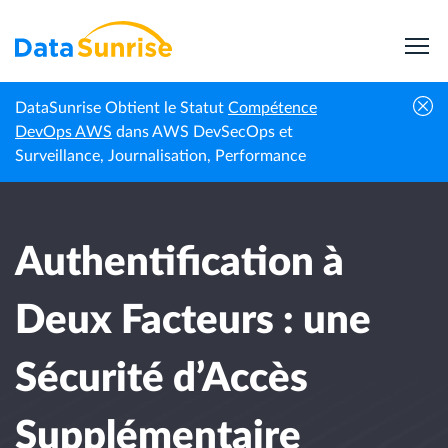
DataSunrise Obtient le Statut
Compétence
Actualités
Authentification à Deux Facteurs : une
DevOps AWS
dans AWS DevSecOps et
Accueil
professionnelles
Sécurité d’Accès Supplémentaire
Surveillance, Journalisation, Performance
Authentification à
Deux Facteurs : une
Sécurité d’Accès
Supplémentaire