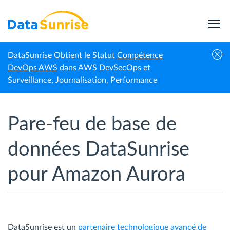
DataSunrise Obtient le Statut
Compétence
Accueil
Amazon Aurora
Pare-feu de base de données
DevOps AWS
dans AWS DevSecOps et
Surveillance, Journalisation, Performance
Pare-feu de base de
données DataSunrise
pour Amazon Aurora
DataSunrise est un
partenaire technologique avancé de