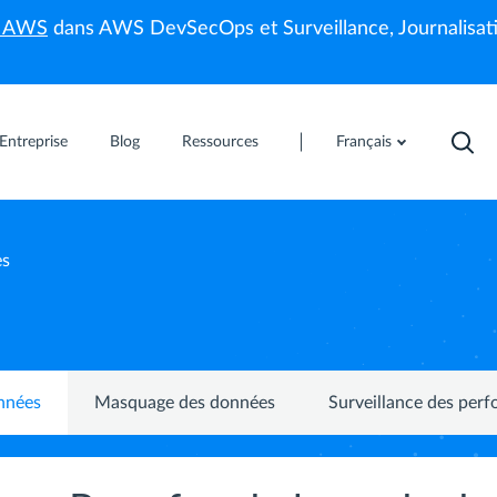
s AWS
dans AWS DevSecOps et Surveillance, Journalisati
Entreprise
Blog
Ressources
Français
es
nnées
Masquage des données
Surveillance des per