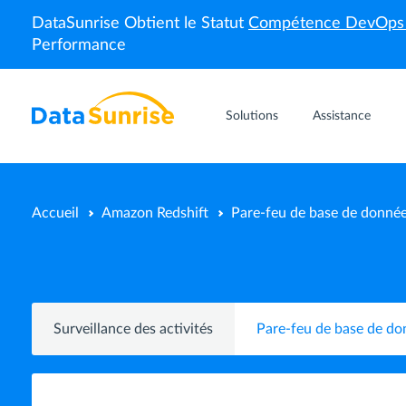
DataSunrise Obtient le Statut
Compétence DevOp
Performance
Solutions
Assistance
Accueil
Amazon Redshift
Pare-feu de base de donné
Surveillance des activités
Pare-feu de base de do