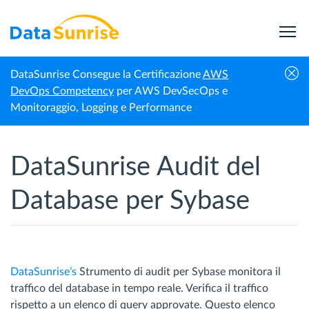
DataSunrise Consegue la Certificazione
AWS
Homepage
Sybase Adaptive Server Enterprise
Audit del database
DevOps Competency
per AWS DevSecOps e
Monitoraggio, Logging e Performance
DataSunrise Audit del
Database per Sybase
DataSunrise’s
Strumento di audit per Sybase monitora il
traffico del database in tempo reale. Verifica il traffico
rispetto a un elenco di query approvate. Questo elenco