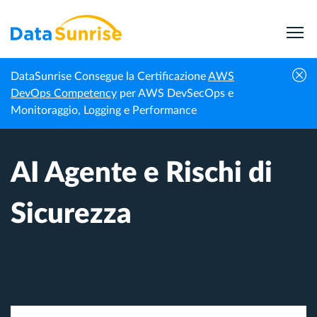
DataSunrise Consegue la Certificazione
AWS
Homepage
Sicurezza AI & LLM
AI Agente e Rischi di Sicurezza
DevOps Competency
per AWS DevSecOps e
Monitoraggio, Logging e Performance
AI Agente e Rischi di
Sicurezza