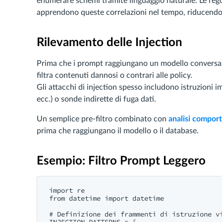
enumerare schemi tramite linguaggio naturale. Le reg
apprendono queste correlazioni nel tempo, riducendo i 
Rilevamento delle Injection
Prima che i prompt raggiungano un modello conversazi
filtra contenuti dannosi o contrari alle policy.
Gli attacchi di injection spesso includono istruzioni i
ecc.) o sonde indirette di fuga dati.
Un semplice pre-filtro combinato con
analisi compor
prima che raggiungano il modello o il database.
Esempio: Filtro Prompt Leggero
import re

from datetime import datetime

# Definizione dei frammenti di istruzione vi
INJECTION_PATTERNS = [
