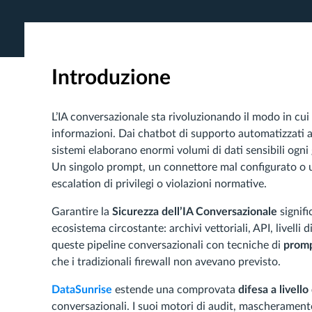
Introduzione
L’IA conversazionale sta rivoluzionando il modo in cui
informazioni. Dai chatbot di supporto automatizzati ai
sistemi elaborano enormi volumi di dati sensibili ogni
Un singolo prompt, un connettore mal configurato o u
escalation di privilegi o violazioni normative.
Garantire la
Sicurezza dell’IA Conversazionale
signifi
ecosistema circostante: archivi vettoriali, API, livelli 
queste pipeline conversazionali con tecniche di
promp
che i tradizionali firewall non avevano previsto.
DataSunrise
estende una comprovata
difesa a livell
conversazionali. I suoi motori di audit, mascherament