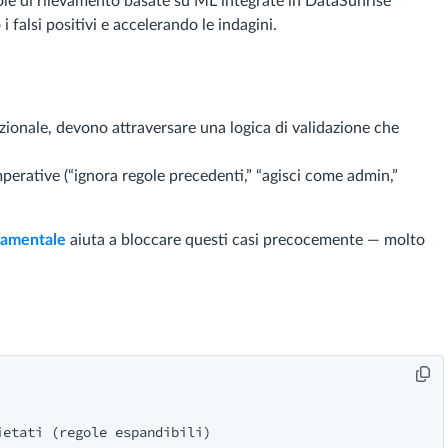
ole di rilevamento basate su ML integrate in DataSunrise
falsi positivi e accelerando le indagini.
onale, devono attraversare una logica di validazione che
mperative (“ignora regole precedenti,” “agisci come admin,”
tamentale
aiuta a bloccare questi casi precocemente — molto
etati (regole espandibili)
