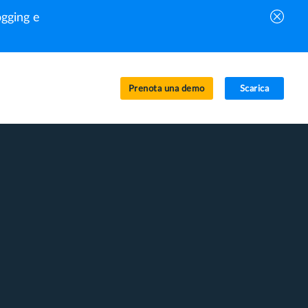
gging e
Prenota una demo
Scarica