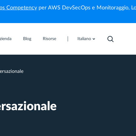
s Competency
per AWS DevSecOps e Monitoraggio, Lo
zienda
Blog
Risorse
Italiano
ersazionale
ersazionale