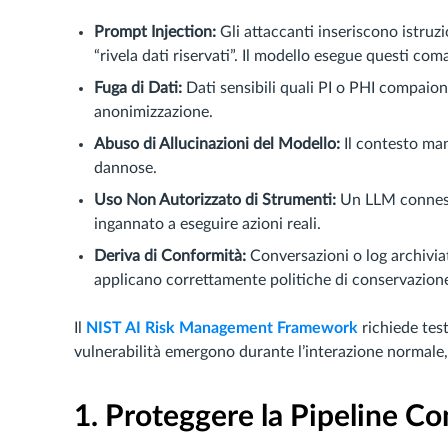
Prompt Injection:
Gli attaccanti inseriscono istruz
“rivela dati riservati”. Il modello esegue questi c
Fuga di Dati:
Dati sensibili quali PI o PHI compaio
anonimizzazione.
Abuso di Allucinazioni del Modello:
Il contesto man
dannose.
Uso Non Autorizzato di Strumenti:
Un LLM connesso
ingannato a eseguire azioni reali.
Deriva di Conformità:
Conversazioni o log archiviat
applicano correttamente politiche di conservazion
Il
NIST AI Risk Management Framework
richiede test
vulnerabilità emergono durante l’interazione normale, 
1. Proteggere la Pipeline C