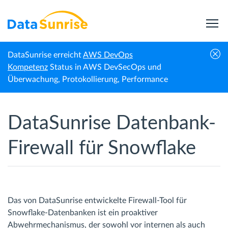
DataSunrise erreicht
AWS DevOps
Startseite
Snowflake
Datenbank-Firewall
Kompetenz
Status in AWS DevSecOps und
Überwachung, Protokollierung, Performance
DataSunrise Datenbank-
Firewall für Snowflake
Das von DataSunrise entwickelte Firewall-Tool für
Snowflake-Datenbanken ist ein proaktiver
Abwehrmechanismus, der sowohl vor internen als auch