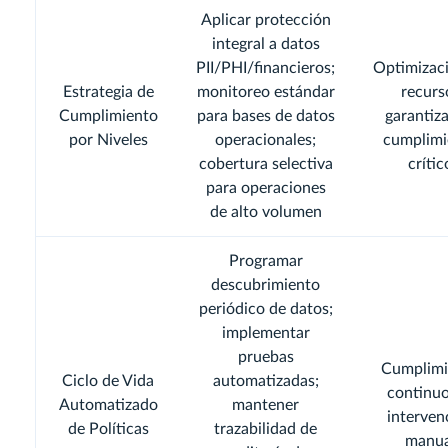
Aplicar protección
integral a datos
PII/PHI/financieros;
Optimizac
Estrategia de
monitoreo estándar
recurs
Cumplimiento
para bases de datos
garantiz
por Niveles
operacionales;
cumplimi
cobertura selectiva
crític
para operaciones
de alto volumen
Programar
descubrimiento
periódico de datos;
implementar
pruebas
Cumplimi
Ciclo de Vida
automatizadas;
continuo
Automatizado
mantener
interven
de Políticas
trazabilidad de
manua