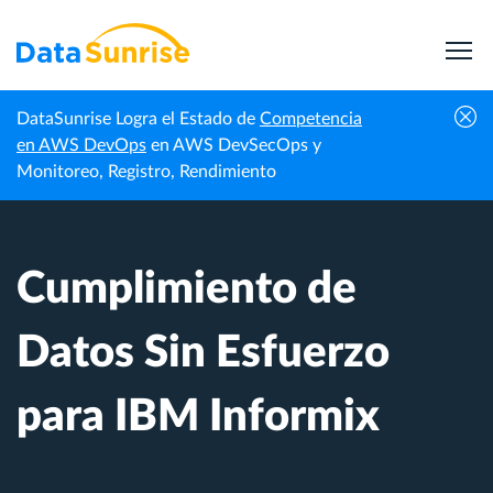
DataSunrise Logra el Estado de
Competencia
Centro de
Cumplimiento de Datos Sin Esfuerzo para
en AWS DevOps
en AWS DevSecOps y
Inicio
Conocimiento
IBM Informix
Monitoreo, Registro, Rendimiento
Cumplimiento de
Datos Sin Esfuerzo
para IBM Informix