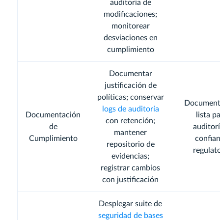
auditoría de
modificaciones;
monitorear
desviaciones en
cumplimiento
Documentar
justificación de
políticas; conservar
Document
logs de auditoría
Documentación
lista p
con retención;
de
auditorí
mantener
Cumplimiento
confia
repositorio de
regulato
evidencias;
registrar cambios
con justificación
Desplegar suite de
seguridad de bases