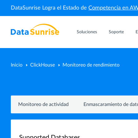
DataSunrise Logra el Estado de
Competencia en A
Soluciones
Soporte
E
Inicio
ClickHouse
Monitoreo de rendimiento
Monitoreo de actividad
Enmascaramiento de dat
Supported Databases