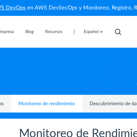
WS DevOps
en AWS DevSecOps y Monitoreo, Registro, 
mpresa
Blog
Recursos
Español
os
Monitoreo de rendimiento
Descubrimiento de dat
Monitoreo de Rendimie