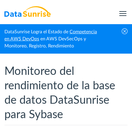
DataSunrise Logra el Estado de
Competencia
Inicio
Sybase Adaptive Server Enterprise
Monitoreo de rendimiento
en AWS DevOps
en AWS DevSecOps y
Monitoreo, Registro, Rendimiento
Monitoreo del
rendimiento de la base
de datos DataSunrise
para Sybase