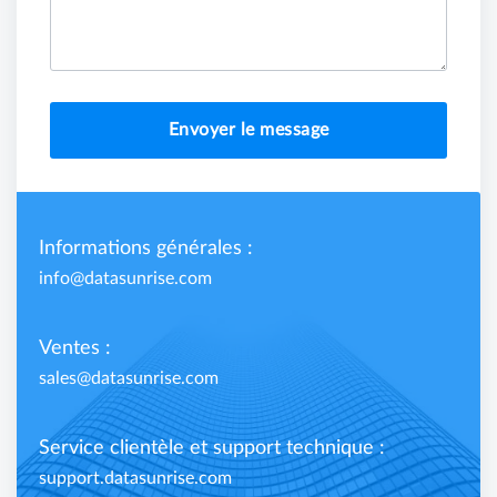
Envoyer le message
Informations générales :
info@datasunrise.com
Ventes :
sales@datasunrise.com
Service clientèle et support technique :
support.datasunrise.com