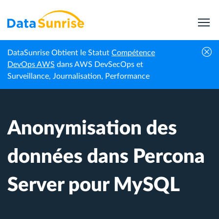
DataSunrise Obtient le Statut
Compétence
Centre de
Anonymisation des données dans Percona
DevOps AWS
dans AWS DevSecOps et
Accueil
connaissances
Server pour MySQL
Surveillance, Journalisation, Performance
Anonymisation des
données dans Percona
Server pour MySQL