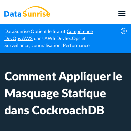
DataSunrise Obtient le Statut
Compétence
Centre de
Comment Appliquer le Masquage Statique
DevOps AWS
dans AWS DevSecOps et
Accueil
connaissances
dans CockroachDB
Surveillance, Journalisation, Performance
Comment Appliquer le
Masquage Statique
dans CockroachDB