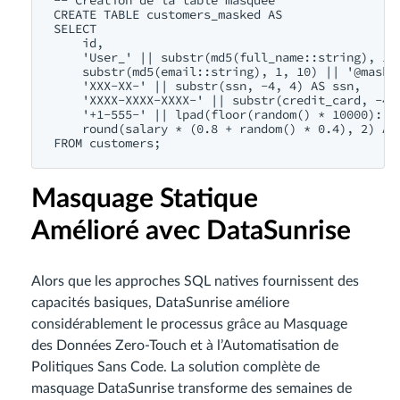
CREATE TABLE customers_masked AS

SELECT 

    id,

    'User_' || substr(md5(full_name::string), 1, 
    substr(md5(email::string), 1, 10) || '@masked
    'XXX-XX-' || substr(ssn, -4, 4) AS ssn,

    'XXXX-XXXX-XXXX-' || substr(credit_card, -4, 
    '+1-555-' || lpad(floor(random() * 10000)::st
    round(salary * (0.8 + random() * 0.4), 2) AS 
Masquage Statique
Amélioré avec DataSunrise
Alors que les approches SQL natives fournissent des
capacités basiques, DataSunrise améliore
considérablement le processus grâce au Masquage
des Données Zero-Touch et à l’Automatisation de
Politiques Sans Code. La solution complète de
masquage DataSunrise transforme des semaines de