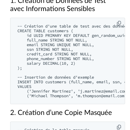
1. Création de Données de Test
avec Informations Sensibles
-- Création d'une table de test avec des données 
CREATE TABLE customers (

    id UUID PRIMARY KEY DEFAULT gen_random_uuid()
    full_name STRING NOT NULL,

    email STRING UNIQUE NOT NULL,

    ssn STRING NOT NULL,

    credit_card STRING NOT NULL,

    phone_number STRING NOT NULL,

    salary DECIMAL(10, 2)

);

-- Insertion de données d'exemple

INSERT INTO customers (full_name, email, ssn, cre
VALUES

    ('Jennifer Martinez', '
j.martinez@email.com
'
    ('Michael Thompson', '
m.thompson@email.com
2. Création d’une Copie Masquée
-- Création de la table masquée
