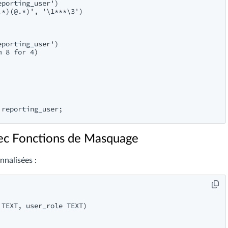
porting_user') 

*)(@.*)', '\1***\3')

porting_user')

 8 for 4)

vec Fonctions de Masquage
nalisées :
TEXT, user_role TEXT)
