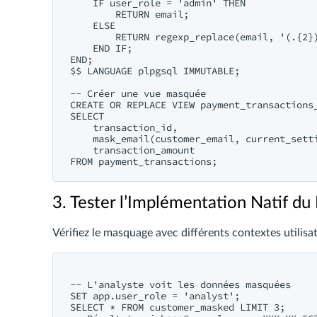
    IF user_role = 'admin' THEN

        RETURN email;

    ELSE

        RETURN regexp_replace(email, '(.{2})
    END IF;

END;

$$ LANGUAGE plpgsql IMMUTABLE;

-- Créer une vue masquée

CREATE OR REPLACE VIEW payment_transactions_
SELECT

    transaction_id,

    mask_email(customer_email, current_setti
    transaction_amount

3. Tester l’Implémentation Natif d
Vérifiez le masquage avec différents contextes utilisat
-- L'analyste voit les données masquées

SET app.user_role = 'analyst';

SELECT * FROM customer_masked LIMIT 3;
