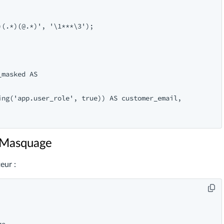
(.*)(@.*)', '\1***\3');

masked AS

ng('app.user_role', true)) AS customer_email,

u Masquage
eur :