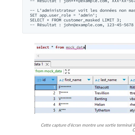
-- Résultat : joh***@example.com, XXX-XX-567
-- L'administrateur voit les données non mas
SET app.user_role = 'admin';

SELECT * FROM customer_masked LIMIT 3;

-- Résultat : 
john@example.com
Cette capture d’écran montre une sortie terminal
C