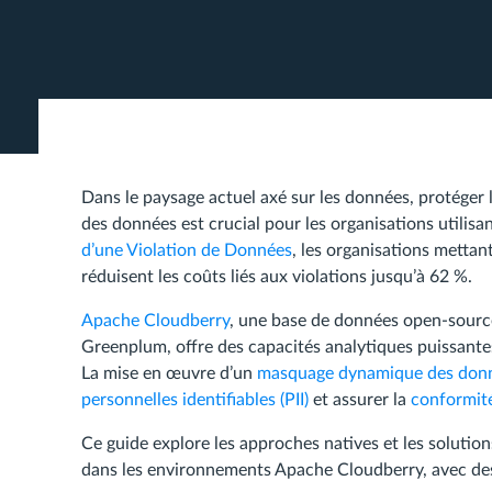
Dans le paysage actuel axé sur les données, protéger l
des données est crucial pour les organisations utilis
d’une Violation de Données
, les organisations mettan
réduisent les coûts liés aux violations jusqu’à 62 %.
Apache Cloudberry
, une base de données open-source
Greenplum, offre des capacités analytiques puissantes
La mise en œuvre d’un
masquage dynamique des don
personnelles identifiables (PII)
et assurer la
conformit
Ce guide explore les approches natives et les solut
dans les environnements Apache Cloudberry, avec des 