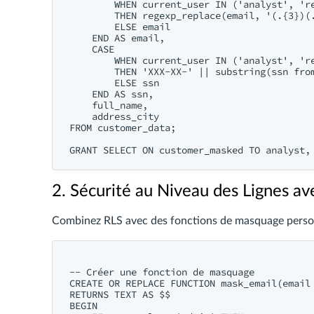
        WHEN current_user IN ('analyst', 're
        THEN regexp_replace(email, '(.{3})(.
        ELSE email

    END AS email,

    CASE 

        WHEN current_user IN ('analyst', 're
        THEN 'XXX-XX-' || substring(ssn from
        ELSE ssn

    END AS ssn,

    full_name,

    address_city

FROM customer_data;

2. Sécurité au Niveau des Lignes a
Combinez RLS avec des fonctions de masquage person
-- Créer une fonction de masquage

CREATE OR REPLACE FUNCTION mask_email(email 
RETURNS TEXT AS $$

BEGIN
