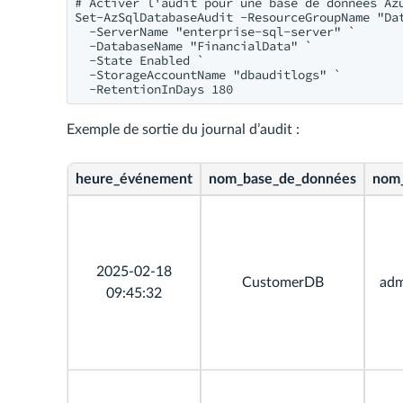
# Activer l'audit pour une base de données Azu
Set-AzSqlDatabaseAudit -ResourceGroupName "Dat
  -ServerName "enterprise-sql-server" `

  -DatabaseName "FinancialData" `

  -State Enabled `

  -StorageAccountName "dbauditlogs" `

Exemple de sortie du journal d’audit :
heure_événement
nom_base_de_données
nom_
2025-02-18
CustomerDB
adm
09:45:32