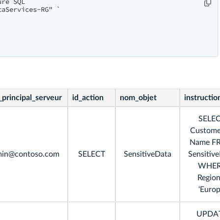
re SQL

aServices-RG" `

principal_serveur
id_action
nom_objet
instructio
SELE
Custome
Name F
in@contoso.com
SELECT
SensitiveData
Sensitiv
WHE
Region
‘Europ
UPDA