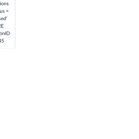
ions
us =
sed’
RE
ionID
45