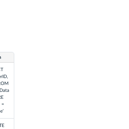
n
CT
rID,
ROM
eData
RE
 =
e’
TE