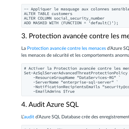
-- Appliquer le masquage aux colonnes sensible
ALTER TABLE customers

ALTER COLUMN social_security_number 

3. Protection avancée contre les m
La
Protection avancée contre les menaces
d’Azure SQL
les menaces de sécurité et les comportements anorma
# Activer la Protection avancée contre les men
Set-AzSqlServerAdvancedThreatProtectionPolicy 
    -ResourceGroupName "DataServices-RG" `

    -ServerName "enterprise-sql-server" `

    -NotificationRecipientsEmails "
security@c
4. Audit Azure SQL
L’
audit
d’Azure SQL Database crée des enregistrement