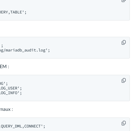
;

IEM :
G';

OG_USER';

rnaux :