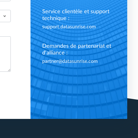
Service clientèle et support
technique :
support.datasunrise.com
Demandes de partenariat et
d'alliance :
partner@datasunrise.com