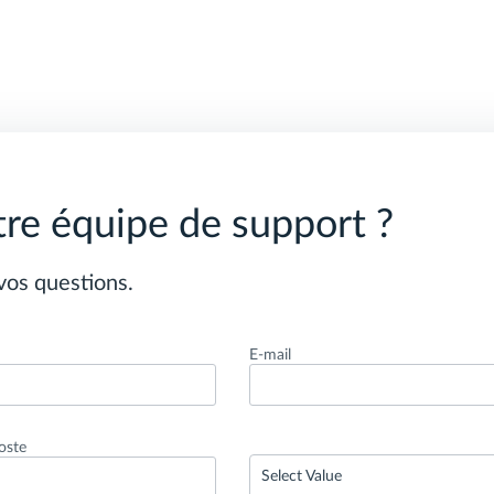
tre équipe de support ?
vos questions.
e
E-mail
oste
Select Value