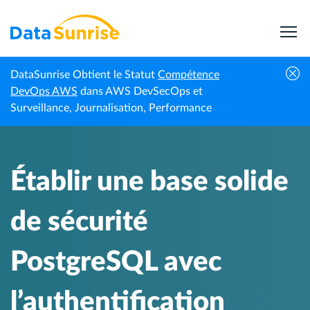
DataSunrise Obtient le Statut
Compétence
Centre de
Établir une base solide de sécurité
DevOps AWS
dans AWS DevSecOps et
Accueil
connaissances
PostgreSQL avec l’authentification
Surveillance, Journalisation, Performance
Établir une base solide
de sécurité
PostgreSQL avec
l’authentification