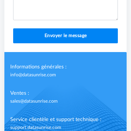
Envoyer le message
Informations générales :
info@datasunrise.com
Ventes :
sales@datasunrise.com
Service clientèle et support technique :
support.datasunrise.com