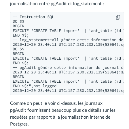
journalisation entre pgAudit et log_statement :
-- Instruction SQL

DO $$

BEGIN

EXECUTE 'CREATE TABLE import' || 'ant_table (id INT
END $$;

-- log_statement=all génère cette information de jo
2020-12-20 23:40:11 UTC:157.230.232.139(53064):sgpo
DO $$

BEGIN

EXECUTE 'CREATE TABLE import' || 'ant_table (id INT
END $$;

-- pgAudit génère cette information de journal éten
2020-12-20 23:40:11 UTC:157.230.232.139(53064):sgp
BEGIN

EXECUTE 'CREATE TABLE import' || 'ant_table (id INT
END $$;",not logged

Comme on peut le voir ci-dessus, les journaux
pgAudit fournissent beaucoup plus de détails sur les
requêtes par rapport à la journalisation interne de
Postgres.